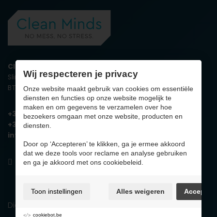
Clean Minds
Wij respecteren je privacy
Slingerweg 4, 3600 Genk
BTW BE0732.913.390
Onze website maakt gebruik van cookies om essentiële
diensten en functies op onze website mogelijk te
maken en om gegevens te verzamelen over hoe
+32 89 629 324
bezoekers omgaan met onze website, producten en
+32 485 55 55 62
diensten.
info@cleanminds.be
Door op ‘Accepteren’ te klikken, ga je ermee akkoord
dat we deze tools voor reclame en analyse gebruiken
en ga je akkoord met ons cookiebeleid.
Toon instellingen
Alles weigeren
Accepter
Diensten
cookiebot.be