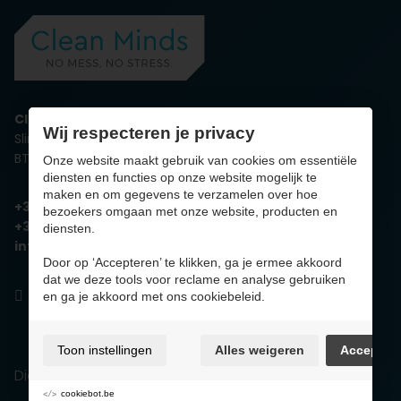
Clean Minds
Wij respecteren je privacy
Slingerweg 4, 3600 Genk
BTW BE0732.913.390
Onze website maakt gebruik van cookies om essentiële
diensten en functies op onze website mogelijk te
maken en om gegevens te verzamelen over hoe
+32 89 629 324
bezoekers omgaan met onze website, producten en
+32 485 55 55 62
diensten.
info@cleanminds.be
Door op ‘Accepteren’ te klikken, ga je ermee akkoord
dat we deze tools voor reclame en analyse gebruiken
en ga je akkoord met ons cookiebeleid.
Toon instellingen
Alles weigeren
Accepter
Diensten
cookiebot.be