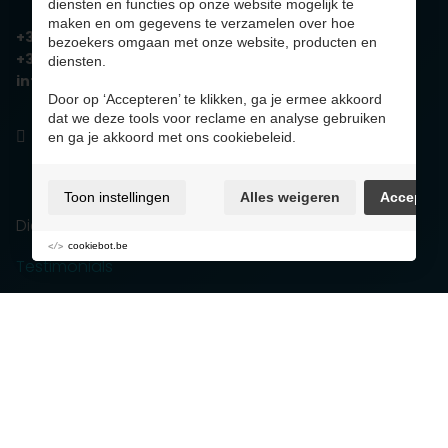
diensten en functies op onze website mogelijk te
maken en om gegevens te verzamelen over hoe
+32 89 629 324
bezoekers omgaan met onze website, producten en
+32 485 55 55 62
diensten.
info@cleanminds.be
Door op ‘Accepteren’ te klikken, ga je ermee akkoord
dat we deze tools voor reclame en analyse gebruiken
en ga je akkoord met ons cookiebeleid.
Toon instellingen
Alles weigeren
Accepter
Diensten
cookiebot.be
Testimonials
Waarom Clean Minds?
Jobs
Contact